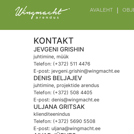
AVALEHT
OBJ
KONTAKT
JEVGENI GRISHIN
juhtimine, müük
Telefon: (+372) 511 4476
E-post:
jevgeni.grishin@wingmacht.ee
DENIS BELJAJEV
juhtimine, projektide arendus
Telefon: (+372) 508 4405
E-post:
denis@wingmacht.ee
ULJANA GRITSAK
klienditeenindus
Telefon: (+372) 5690 5508
E-post:
uljana@wingmacht.ee