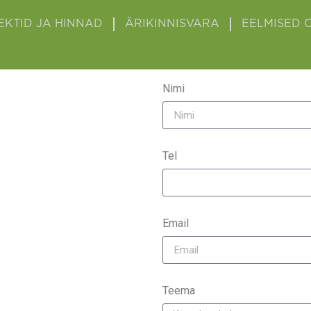
EKTID JA HINNAD
ÄRIKINNISVARA
EELMISED 
Nimi
Tel
Email
Teema