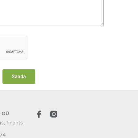
Saada
r OÜ
s, finants
574