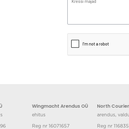
Ü
Wingmacht Arendus OÜ
North Courie
us
ehitus
arendus, valdu
696
Reg nr 16071657
Reg nr 11683