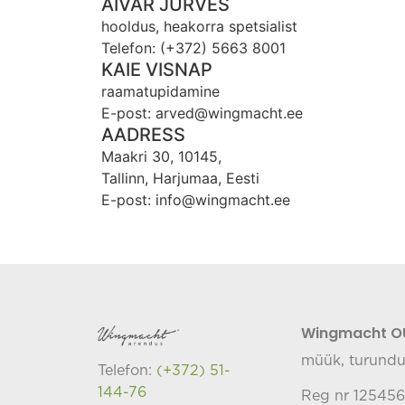
AIVAR JÜRVES
hooldus, heakorra spetsialist
Telefon: (+372) 5663 8001
KAIE VISNAP
raamatupidamine
E-post:
arved@wingmacht.ee
AADRESS
Maakri 30, 10145,
Tallinn, Harjumaa, Eesti
E-post:
info@wingmacht.ee
Wingmacht O
müük, turund
Telefon:
(+372) 51-
144-76
Reg nr 12545